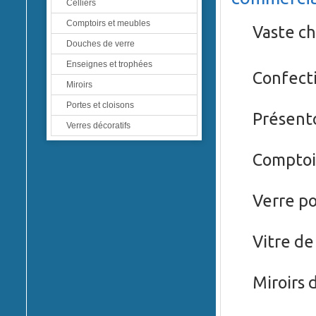
Celliers
Comptoirs et meubles
Vaste c
Douches de verre
Enseignes et trophées
Confect
Miroirs
Portes et cloisons
Présent
Verres décoratifs
Comptoi
Verre
po
Vitre
de 
Miroirs
d