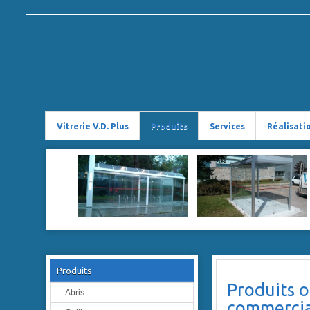
Vitrerie V.D. Plus
Produits
Services
Réalisati
Produits
Produits
of
Abris
commercia