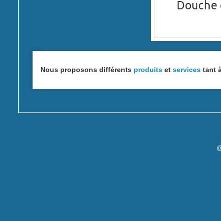
Douche
Nous proposons différents
produits
et
services
tant à
@