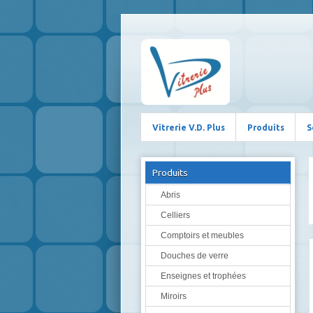
Vitrerie V.D. Plus
Produits
S
Produits
Abris
Celliers
Comptoirs et meubles
Douches de verre
Enseignes et trophées
Miroirs