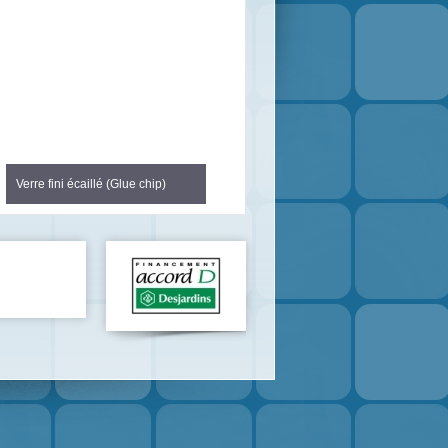
Verre fini écaillé (Glue chip)
Douche de verre
Ce